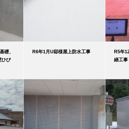
る基礎、
R6年1月U邸様屋上防水工事
R5年
ひび
繕工事