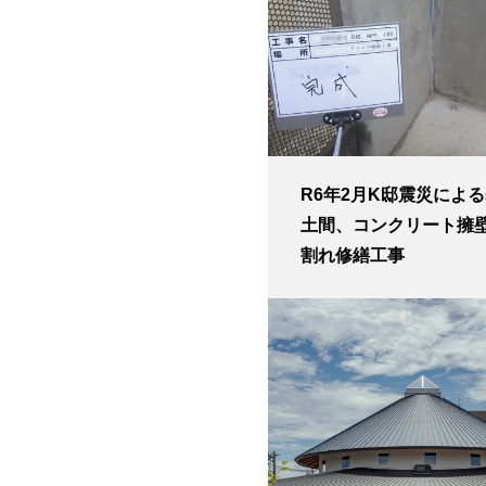
R6年2月K邸震災によ
土間、コンクリート擁壁
割れ修繕工事