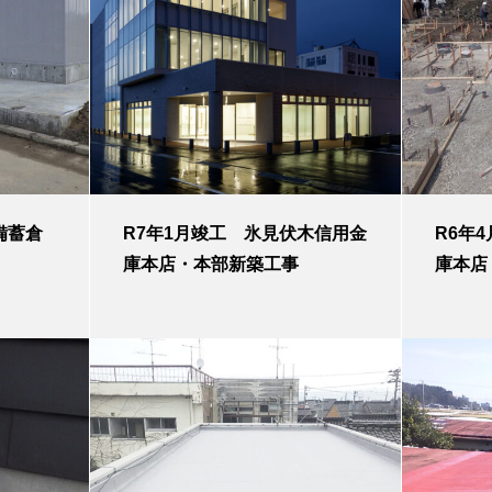
備蓄倉
R7年1月竣工 氷見伏木信用金
R6年
庫本店・本部新築工事
庫本店