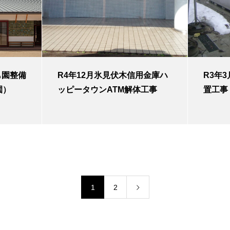
も園整備
R4年12月氷見伏木信用金庫ハ
R3年
園）
ッピータウンATM解体工事
置工事
1
2