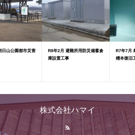
R8年2月 避難所用防災備蓄倉
R7年7月 島尾外1地区防火水
庫設置工事
槽本復旧工事
株式会社ハマイ